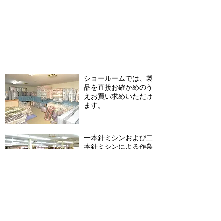
ショールームでは、製
品を直接お確かめのう
えお買い求めいただけ
ます。
一本針ミシンおよび二
本針ミシンによる作業
をおこなっているとこ
ろ。
広い工場内は整理が行
き届き、つねに効率的
な作業を可能としてい